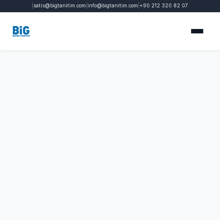
|
satis@bigtanitim.com
|
info@bigtanitim.com
|
+90 212 320 82 07