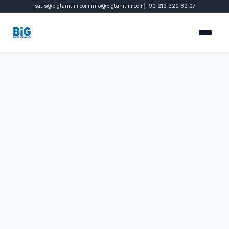
|
satis@bigtanitim.com
|
info@bigtanitim.com
|
+90 212 320 82 07